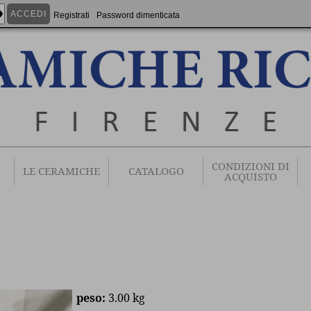
ity
Registrati
Password dimenticata
CONDIZIONI DI
LE CERAMICHE
CATALOGO
ACQUISTO
peso:
3.00 kg